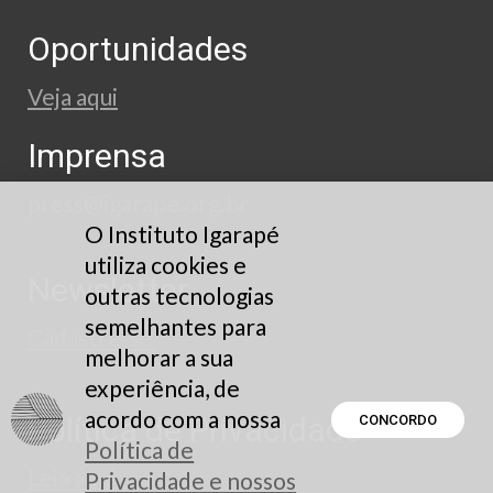
Oportunidades
Veja aqui
Imprensa
press@igarape.org.br
O Instituto Igarapé
utiliza cookies e
Newsletter
outras tecnologias
semelhantes para
Cadastre-se
melhorar a sua
experiência, de
acordo com a nossa
Política de Privacidade
CONCORDO
Política de
Leia aqui
Privacidade e nossos